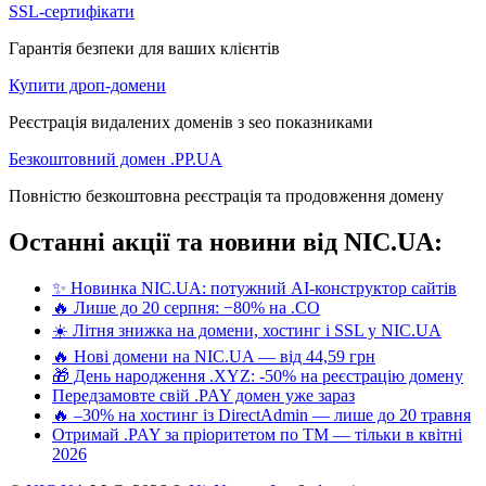
SSL-сертифікати
Гарантія безпеки для ваших клієнтів
Купити дроп-домени
Реєстрація видалених доменів з seo показниками
Безкоштовний домен .PP.UA
Повністю безкоштовна реєстрація та продовження домену
Останні акції та новини від NIC.UA:
✨ Новинка NIC.UA: потужний AI-конструктор сайтів
🔥 Лише до 20 серпня: −80% на .CO
☀️ Літня знижка на домени, хостинг і SSL у NIC.UA
🔥 Нові домени на NIC.UA — від 44,59 грн
🎁 День народження .XYZ: -50% на реєстрацію домену
Передзамовте свій .PAY домен уже зараз
🔥 –30% на хостинг із DirectAdmin — лише до 20 травня
Отримай .PAY за пріоритетом по ТМ — тільки в квітні
2026